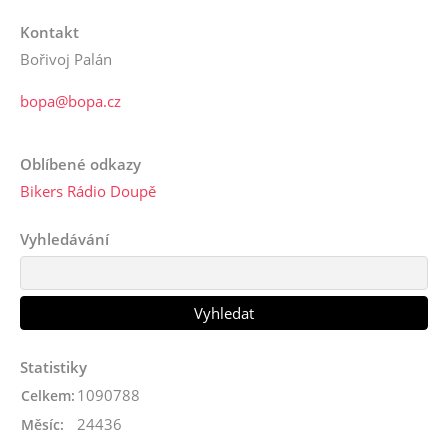
Kontakt
Bořivoj Palán
bopa@bopa.cz
Oblíbené odkazy
Bikers Rádio Doupě
Vyhledávání
Statistiky
1090788
Celkem:
24436
Měsíc: