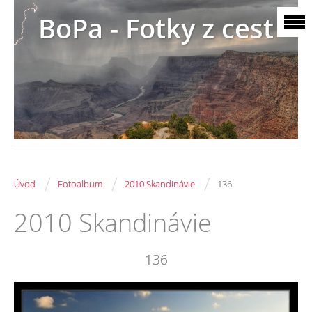
BoPa - Fotky z cest
/
/
/
Úvod
Fotoalbum
2010 Skandinávie
136
2010 Skandinávie
136