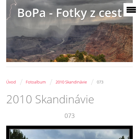
BoPa - Fotky z cest
/
/
/
Úvod
Fotoalbum
2010 Skandinávie
073
2010 Skandinávie
073