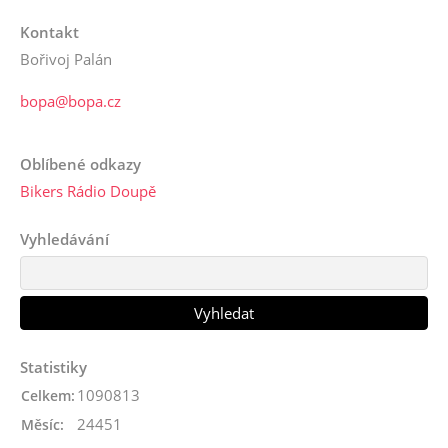
Kontakt
Bořivoj Palán
bopa@bopa.cz
Oblíbené odkazy
Bikers Rádio Doupě
Vyhledávání
Statistiky
1090813
Celkem:
24451
Měsíc: