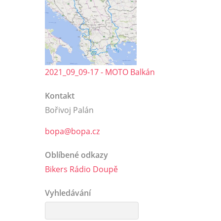
2021_09_09-17 - MOTO Balkán
Kontakt
Bořivoj Palán
bopa@bopa.cz
Oblíbené odkazy
Bikers Rádio Doupě
Vyhledávání