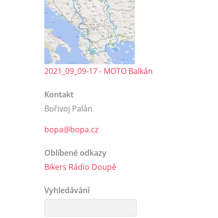
2021_09_09-17 - MOTO Balkán
Kontakt
Bořivoj Palán
bopa@bopa.cz
Oblíbené odkazy
Bikers Rádio Doupě
Vyhledávání