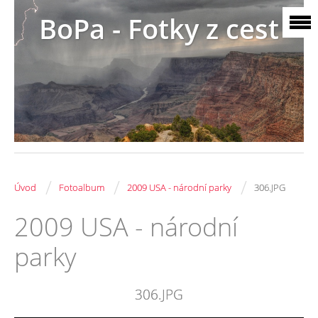
BoPa - Fotky z cest
/
/
/
Úvod
Fotoalbum
2009 USA - národní parky
306.JPG
2009 USA - národní
parky
306.JPG