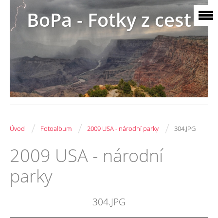
BoPa - Fotky z cest
/
/
/
Úvod
Fotoalbum
2009 USA - národní parky
304.JPG
2009 USA - národní
parky
304.JPG