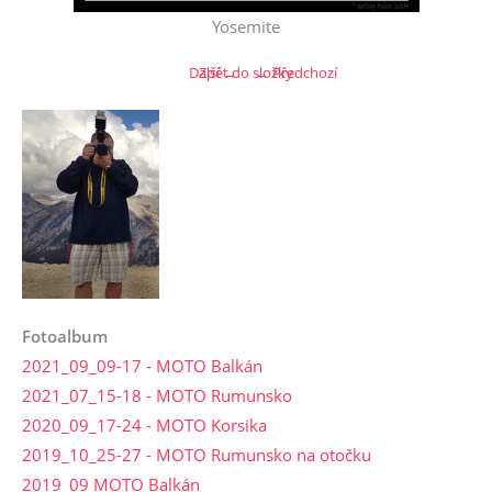
Yosemite
Další →
Zpět do složky
← Předchozí
Fotoalbum
2021_09_09-17 - MOTO Balkán
2021_07_15-18 - MOTO Rumunsko
2020_09_17-24 - MOTO Korsika
2019_10_25-27 - MOTO Rumunsko na otočku
2019_09 MOTO Balkán