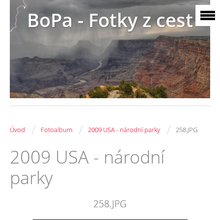
BoPa - Fotky z cest
/
/
/
Úvod
Fotoalbum
2009 USA - národní parky
258.JPG
2009 USA - národní
parky
258.JPG