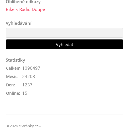
Oblíbené odkazy
Bikers Rádio Doupě
Vyhledávání
Statistiky
1090497
Celkem:
24203
Měsíc:
1237
Den:
15
Online:
© 2026 eStránky.cz