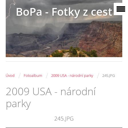
BoPa - Fotky z cest
/
/
/
Úvod
Fotoalbum
2009 USA - národní parky
245.JPG
2009 USA - národní
parky
245.JPG