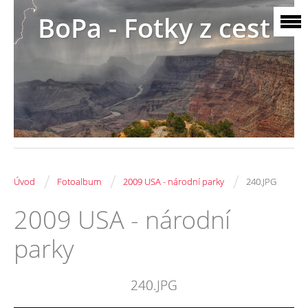
BoPa - Fotky z cest
/
/
/
Úvod
Fotoalbum
2009 USA - národní parky
240.JPG
2009 USA - národní
parky
240.JPG