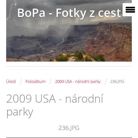
BoPa - Fotky z cest
/
/
/
Úvod
Fotoalbum
2009 USA - národní parky
236.JPG
2009 USA - národní
parky
236.JPG