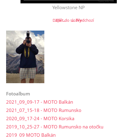
Yellowstone NP
Další →
Zpět do složky
← Předchozí
Fotoalbum
2021_09_09-17 - MOTO Balkán
2021_07_15-18 - MOTO Rumunsko
2020_09_17-24 - MOTO Korsika
2019_10_25-27 - MOTO Rumunsko na otočku
2019_09 MOTO Balkán