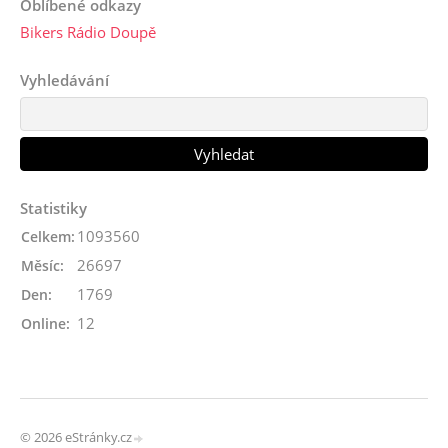
Oblíbené odkazy
Bikers Rádio Doupě
Vyhledávání
Statistiky
1093560
Celkem:
26697
Měsíc:
1769
Den:
12
Online:
© 2026 eStránky.cz