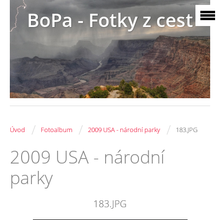
BoPa - Fotky z cest
/
/
/
Úvod
Fotoalbum
2009 USA - národní parky
183.JPG
2009 USA - národní
parky
183.JPG