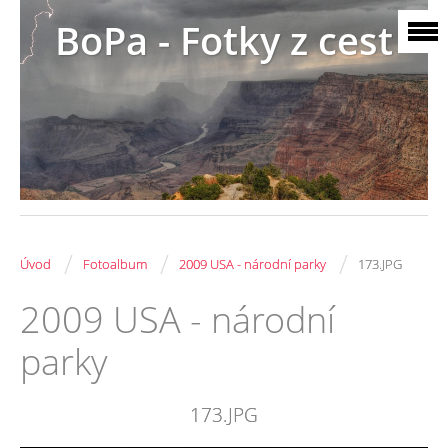
BoPa - Fotky z cest
/
/
/
Úvod
Fotoalbum
2009 USA - národní parky
173.JPG
2009 USA - národní
parky
173.JPG