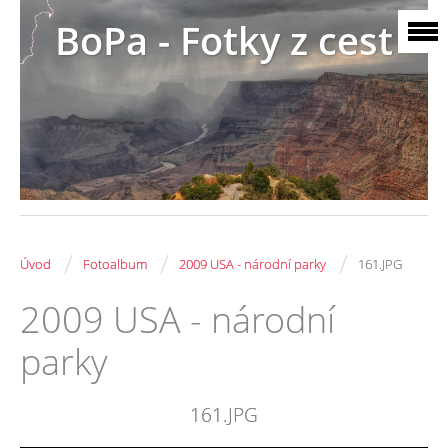
BoPa - Fotky z cest
/
/
/
Úvod
Fotoalbum
2009 USA - národní parky
161.JPG
2009 USA - národní
parky
161.JPG