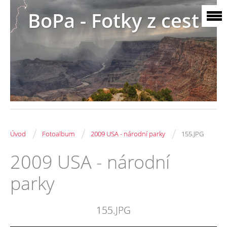
BoPa - Fotky z cest
/
/
/
Úvod
Fotoalbum
2009 USA - národní parky
155.JPG
2009 USA - národní
parky
155.JPG