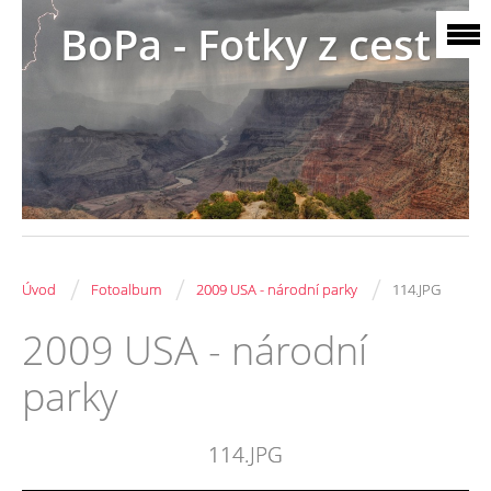
BoPa - Fotky z cest
/
/
/
Úvod
Fotoalbum
2009 USA - národní parky
114.JPG
2009 USA - národní
parky
114.JPG