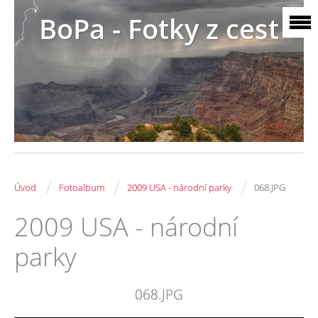
BoPa - Fotky z cest
/
/
/
Úvod
Fotoalbum
2009 USA - národní parky
068.JPG
2009 USA - národní
parky
068.JPG