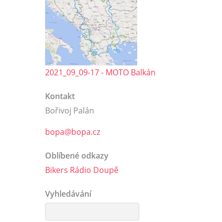
2021_09_09-17 - MOTO Balkán
Kontakt
Bořivoj Palán
bopa@bopa.cz
Oblíbené odkazy
Bikers Rádio Doupě
Vyhledávání