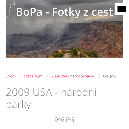
BoPa - Fotky z cest
/
/
/
Úvod
Fotoalbum
2009 USA - národní parky
046.JPG
2009 USA - národní
parky
046.JPG