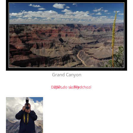
Grand Canyon
Další →
Zpět do složky
← Předchozí