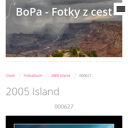
BoPa - Fotky z cest
/
/
/
Úvod
Fotoalbum
2005 Island
000627
2005 Island
000627