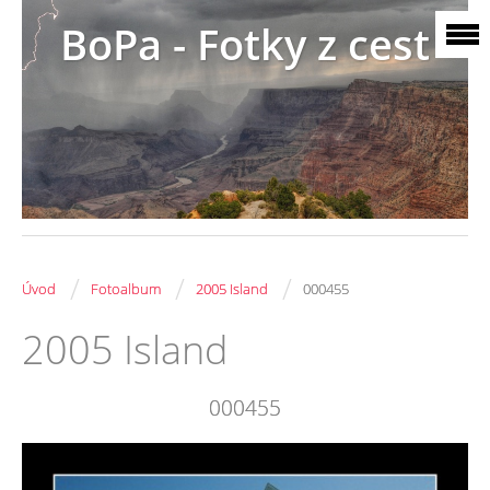
BoPa - Fotky z cest
/
/
/
Úvod
Fotoalbum
2005 Island
000455
2005 Island
000455