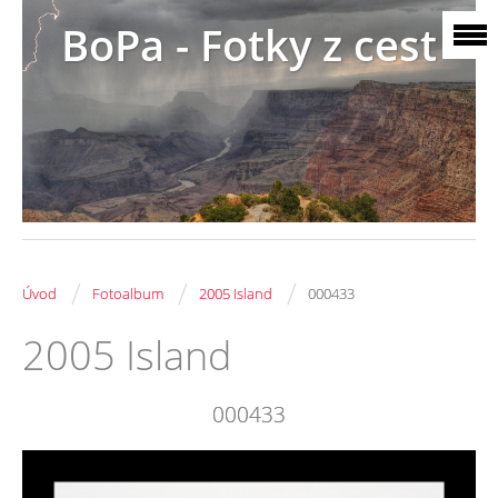
BoPa - Fotky z cest
/
/
/
Úvod
Fotoalbum
2005 Island
000433
2005 Island
000433