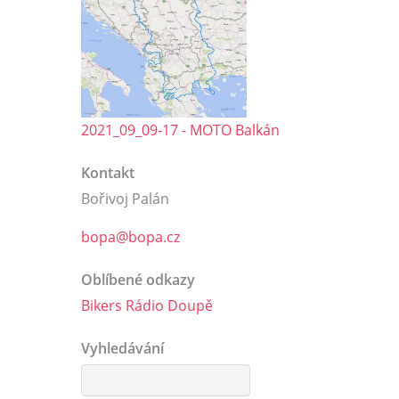
2021_09_09-17 - MOTO Balkán
Kontakt
Bořivoj Palán
bopa@bopa.cz
Oblíbené odkazy
Bikers Rádio Doupě
Vyhledávání