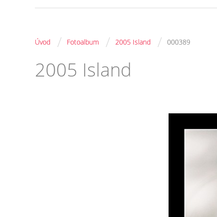
/
/
/
Úvod
Fotoalbum
2005 Island
000389
2005 Island