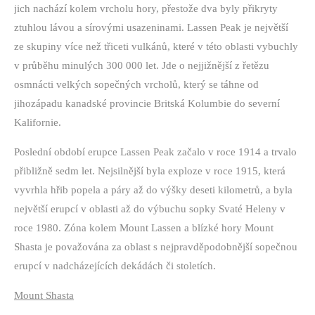
jich nachází kolem vrcholu hory, přestože dva byly přikryty
ztuhlou lávou a sírovými usazeninami. Lassen Peak je největší
ze skupiny více než třiceti vulkánů, které v této oblasti vybuchly
v průběhu minulých 300 000 let. Jde o nejjižnější z řetězu
osmnácti velkých sopečných vrcholů, který se táhne od
jihozápadu kanadské provincie Britská Kolumbie do severní
Kalifornie.
Poslední období erupce Lassen Peak začalo v roce 1914 a trvalo
přibližně sedm let. Nejsilnější byla exploze v roce 1915, která
vyvrhla hřib popela a páry až do výšky deseti kilometrů, a byla
největší erupcí v oblasti až do výbuchu sopky Svaté Heleny v
roce 1980. Zóna kolem Mount Lassen a blízké hory Mount
Shasta je považována za oblast s nejpravděpodobnější sopečnou
erupcí v nadcházejících dekádách či stoletích.
Mount Shasta