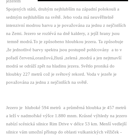
jezerem
Spojených států, druhým nejhlubším na západní polokouli a
sedmým nejhlubším na světě. Jeho voda má neuvěřitelně
intenzivní modrou barvu a je považována za jednu z nejčistších
na Zemi. Jezero se rozlévá na dně kaldery, z jejíž hrany jsou
temně modrá.To je způsobeno hloubk
ou jezera. Ta způsobuje
,že jednotlivé barvy spektra j
sou postupně pohlcovány
a to v
pořadí červená,oranžová,žlutá ,zelená ,modrá a jen nejtmavší
modrá se odráží zpět na hladinu jezera. Světlo proniká do
hloubky 227 metrů což je světový rekord. Voda v jezeře je
považována za jednu z nejčistších na světě.
Jezero je
hluboké 594 metrů
a průměrná hloubka je 457 metrů
a leží v nadmořské výšce 1.880 mnm. Krásné výhledy na jezero
nabízí scénická silnice Rim Drive v délce 53 km. Menší vedlejší
silnice vám umožní přístup do oblasti vulkanických věžiček -