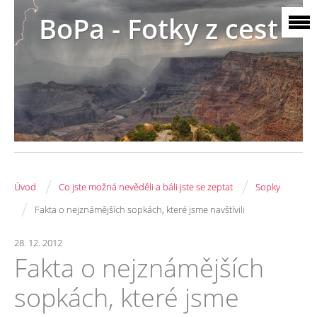
BoPa - Fotky z cest
/
/
Úvod
Co jste možná nevěděli a báli jste se zeptat
Sopky
/
Fakta o nejznámějších sopkách, které jsme navštívili
28. 12. 2012
Fakta o nejznámějších
sopkách, které jsme