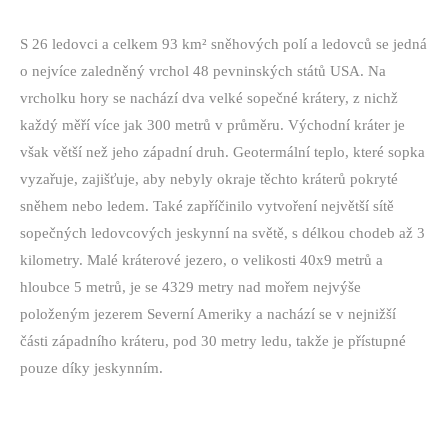
S 26 ledovci a celkem 93 km² sněhových polí a ledovců se jedná
o nejvíce zaledněný vrchol 48 pevninských států USA. Na
vrcholku hory se nachází dva velké sopečné krátery, z nichž
každý měří více jak 300 metrů v průměru. Východní kráter je
však větší než jeho západní druh. Geotermální teplo, které sopka
vyzařuje, zajišťuje, aby nebyly okraje těchto kráterů pokryté
sněhem ne
bo ledem. Také zapříčinilo vytvoření největší sítě
sopečných ledovcových jeskynní na světě, s délkou chodeb až 3
kilometry. Malé kráterové jezero, o velikosti 40x9 metrů a
hloubce 5 metrů, je se 4329 metry nad mořem nejvýše
položeným jezerem Severní Ameriky a nachází se v nejnižší
části západního kráteru, pod 30 metry ledu, takže je přístupné
pouze díky jeskynním.