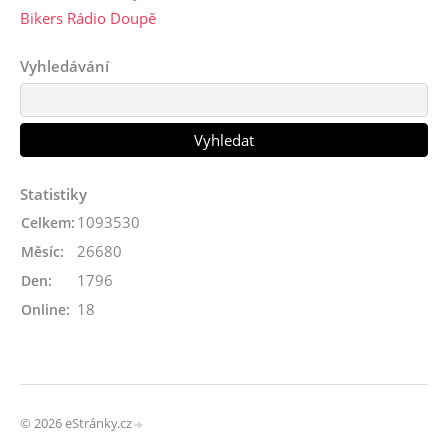
Bikers Rádio Doupě
Vyhledávání
Statistiky
1093530
Celkem:
26680
Měsíc:
1796
Den:
18
Online:
© 2026 eStránky.cz