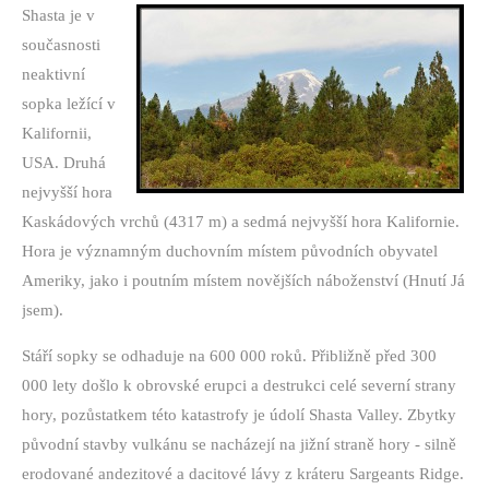
Shasta je v
současnosti
neaktivní
sopka ležící v
Kalifornii,
USA. Druhá
nejvyšší hora
Kaskádových vrchů (4317 m) a sedmá nejvyšší hora Kalifornie.
Hora je významným duchovním místem původních obyvatel
Ameriky, jako i poutním místem novějších náboženství (Hnutí Já
jsem).
Stáří sopky se odhaduje na 600 000 roků. Přibližně před 300
000 lety došlo k obrovské erupci a destrukci celé severní strany
hory, pozůstatkem této katastrofy je údolí Shasta Valley. Zbytky
původní stavby vulkánu se nacházejí na jižní straně hory - silně
erodované andezitové a dacitové lávy z kráteru Sargeants Ridge.