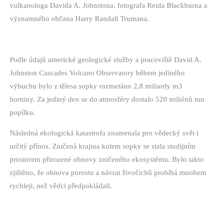
vulkanologa Davida A. Johnstona, fotografa Reida Blackburna a
významného občana Harry Randall Trumana.
Podle údajů americké geologické služby a pracoviště David A.
Johnston Cascades Volcano Observatory během jediného
výbuchu bylo z tělesa sopky rozmetáno 2,8 miliardy m3
horniny. Za jediný den se do atmosféry dostalo 520 miliónů tun
popílku.
Následná ekologická katastrofa znamenala pro vědecký svět i
určitý přínos. Zničená krajina kolem sopky se stala studijním
prostorem přirozené obnovy zničeného ekosystému. Bylo takto
zjištěno, že obnova porostu a návrat živočichů probíhá mnohem
rychleji, než vědci předpokládali.