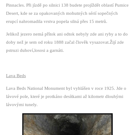
Pinnacles. Při jízdě po silnici 138 budete projíždět oblastí Pumice
Desert, kde se za opakovaných mohutných sérií sopečných
erupcí nahromadila vrstva popela silná přes 15 metrů.
Jelikož jezero nemá přítok ani odtok nebyly zde ani ryby a to do
doby než je sem od roku 1888 začal člověk vysazovat.Žijí zde
pstruzi duhoví,lososi a garnáti.
Lava Beds
Lava Beds National Monument byl vyhlášen v roce 1925. Jde o
lávové pole, které je protkáno desítkami až kilometr dlouhými
lávovými tunely.