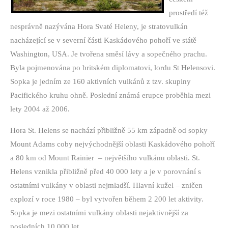
prostředí též
nesprávně nazývána Hora Svaté Heleny, je stratovulkán
nacházející se v severní části Kaskádového pohoří ve státě
Washington, USA. Je tvořena směsí lávy a sopečného prachu.
Byla pojmenována po britském diplomatovi, lordu St Helensovi.
Sopka je jedním ze 160 aktivních vulkánů z tzv. skupiny
Pacifického kruhu ohně. Poslední známá erupce proběhla mezi
lety 2004 až 2006.
Hora St. Helens se nachází přibližně 55 km západně od sopky
Mount Adams coby nejvýchodnější oblasti Kaskádového pohoří
a 80 km od Mount Rainier
– největšího vulkánu oblasti. St.
Helens vznikla přibližně před 40 000 lety a je v porovnání s
ostatními vulkány v oblasti nejmladší. Hlavní kužel – zničen
explozí v roce 1980 – byl vytvořen během 2 200 let aktivity.
Sopka je mezi ostatními vulkány oblasti nejaktivnější za
posledních 10 000 let.