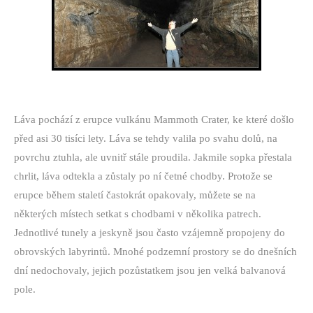
Láva pochází z erupce vulkánu Mammoth Crater, ke které došlo
před asi 30 tisíci lety. Láva se tehdy valila po svahu dolů, na
povrchu ztuhla, ale uvnitř stále proudila. Jakmile sopka přestala
chrlit, láva odtekla a zůstaly po ní četné chodby. Protože se
erupce během staletí častokrát opakovaly, můžete se na
některých místech setkat s chodbami v několika patrech.
Jednotlivé tunely a jeskyně jsou často vzájemně propojeny do
obrovských labyrintů. Mnohé podzemní prostory se do dnešních
dní nedochovaly, jejich pozůstatkem jsou jen velká balvanová
pole.