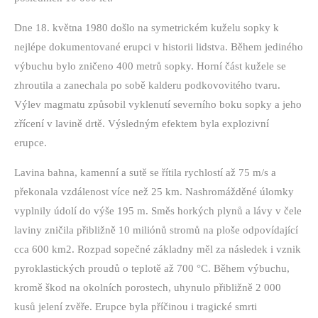
Dne 18. května 1980 došlo na symetrickém kuželu sopky k
nejlépe dokumentované erupci v historii lidstva. Během jediného
výbuchu bylo zničeno 400 metrů sopky. Horní část kužele se
zhroutila a zanechala po sobě kalderu podkovovitého tvaru.
Výlev magmatu způsobil vyklenutí severního boku sopky a jeho
zřícení v lavině drtě. Výsledným efektem byla explozivní
erupce.
Lavina bahna, kamenní a sutě se řítila rychlostí až 75 m/s a
překonala vzdálenost více než 25 km. Nashromážděné úlomky
vyplnily údolí do výše 195 m. Směs horkých plynů a lávy v čele
laviny zničila přibližně 10 miliónů stromů na ploše odpovídající
cca 600 km2. Rozpad sopečné základny měl za následek i vznik
pyroklastických proudů o teplotě až 700 °C. Během výbuchu,
kromě škod na okolních porostech, uhynulo přibližně 2 000
kusů jelení zvěře. Erupce byla příčinou i tragické smrti